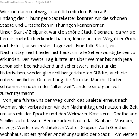
Veröffentlicht in
News
· 31 Juli 2022
Wir sind dann mal weg - natürlich mit dem Fahrrad!
Entlang der
"
Thüringer
Städtekette"
konnten wir die schönen
Städte und Ortschaften in Thüringen kennenlernen.
Unser Start-/ Zielpunkt war die schöne Stadt Eisenach, da wir sie
bereits mehrfach erkundet hatten, führte uns der Weg über Gotha
nach Erfurt,
unser erstes Tagesziel
. Eine tolle Stadt, ein
Nachmittag reicht leider nicht aus, um alle Sehenswürdigkeiten zu
erkunden. Der zweite Tag führte uns über Weimar bis nach Jena.
Schon sehr beeindruckend und sehenswert, nicht nur die
historischen, wieder glanzvoll hergerichteten Städte, auch die
unterschiedlichen Orte entlang der Strecke. Manche Dörfer
schlummern noch in der "alten Zeit", andere sind glanzvoll
zurechtgemacht.
- Von Jena führte uns der Weg durch das Saaletal erneut nach
Weimar, hier verbrachten wir den Nachmittag und nutzten die Zeit
um uns mit der Ep
oche und den Weimarer Klassikern, Goethe und
Schiller zu befassen. Beeindruckend auch das
Bauhaus-Museum,
es zeigt Werke des Architekten Walter Gropius. Auch
Goethes
Wohnhaus, ist ein großer Anziehungspunkt der Stadt. - Am vierten